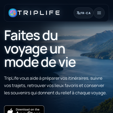
TRIPLIFE
FR-CA
Faites du
English
简体中文
voyage un
Simplified Chinese
繁體中文
mode de vie
Traditional Chinese
繁體中文（香港）
Traditional Chinese (Hong Kong)
TripLife vous aide à préparer vos itinéraires, suivre
Français
vos trajets, retrouver vos lieux favoris et conserver
French
les souvenirs qui donnent du relief à chaque voyage.
Obtenir TripLife
Français (Canada)
French (Canada)
Deutsch
German