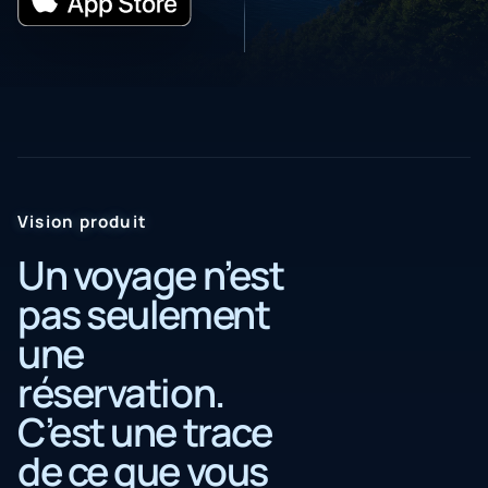
Italiano
Italian
日本語
Japanese
한국어
Korean
Nederlands
Vision produit
Dutch
Un voyage n’est
Español
Spanish
pas seulement
une
réservation.
C’est une trace
de ce que vous